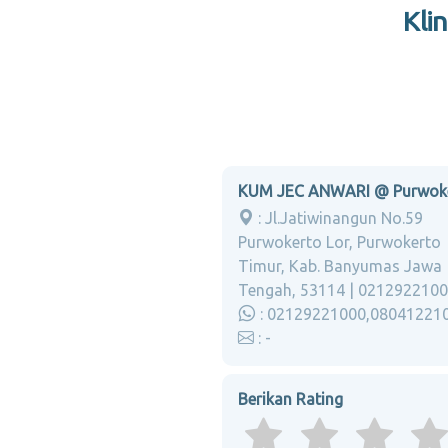
Kli
KUM JEC ANWARI @ Purwok
: Jl.Jatiwinangun No.59
Purwokerto Lor, Purwokerto
Timur, Kab. Banyumas Jawa
Tengah, 53114 | 021292210
: 02129221000,08041221
: -
Berikan Rating