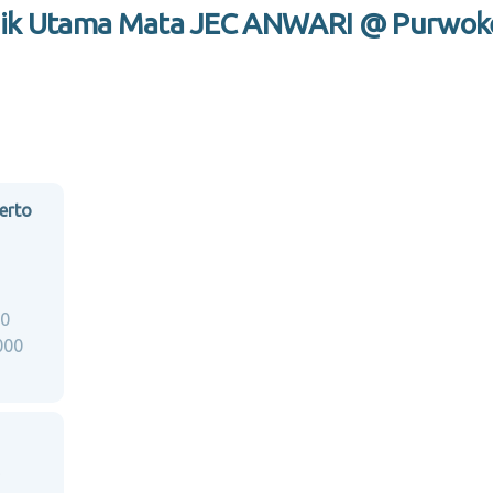
nik Utama Mata JEC ANWARI @ Purwok
erto
00
000