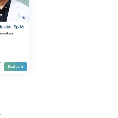
Muslim, Sp.M
reoretina
Buat Janji
?