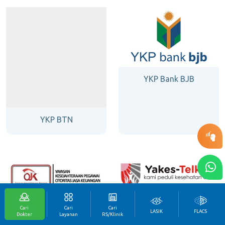
YKP Bank BJB
YKP BTN
Cari
Cari
Cari
LASIK
FLACS
Dokter
Layanan
RS/Klinik
YKP OJK
Yakes Telkom