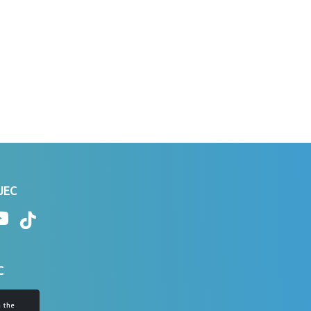
 JEC
C