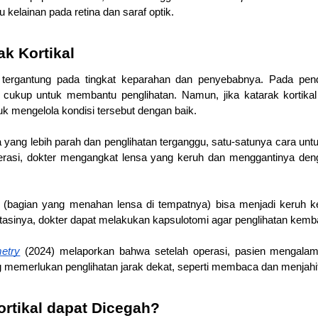
au kelainan pada retina dan saraf optik.
k Kortikal
 tergantung pada tingkat keparahan dan penyebabnya. Pada pende
cukup untuk membantu penglihatan. Namun, jika katarak kortikal 
tuk mengelola kondisi tersebut dengan baik.
a yang lebih parah dan penglihatan terganggu, satu-satunya cara unt
erasi, dokter mengangkat lensa yang keruh dan menggantinya denga
a (bagian yang menahan lensa di tempatnya) bisa menjadi keruh ke
sinya, dokter dapat melakukan kapsulotomi agar penglihatan kembal
etry
 (2024) melaporkan bahwa setelah operasi, pasien mengalami 
g memerlukan penglihatan jarak dekat, seperti membaca dan menjahit
rtikal dapat Dicegah?