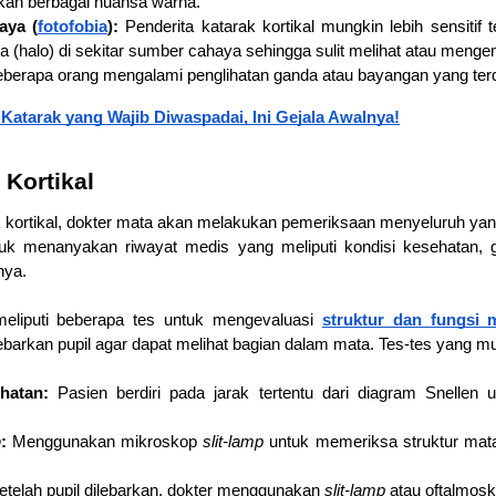
kan berbagai nuansa warna.
aya (
fotofobia
):
 Penderita katarak kortikal mungkin lebih sensitif 
a (halo) di sekitar sumber cahaya sehingga sulit melihat atau menge
eberapa orang mengalami penglihatan ganda atau bayangan yang terdi
a Katarak yang Wajib Diwaspadai, Ini Gejala Awalnya!
 Kortikal
 kortikal, dokter mata akan melakukan pemeriksaan menyeluruh yan
 menanyakan riwayat medis yang meliputi kondisi kesehatan, gej
nya.
eliputi beberapa tes untuk mengevaluasi 
struktur dan fungsi 
arkan pupil agar dapat melihat bagian dalam mata. Tes-tes yang mun
hatan: 
Pasien berdiri pada jarak tertentu dari diagram Snellen u
p
:
 Menggunakan mikroskop 
slit-lamp 
untuk memeriksa struktur mata,
etelah pupil dilebarkan, dokter menggunakan 
slit-lamp 
atau oftalmos