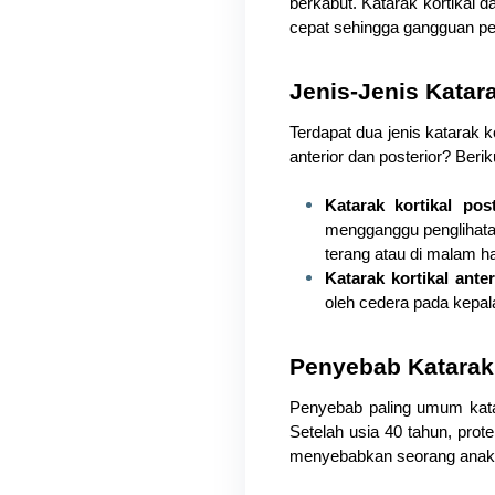
berkabut. Katarak kortikal
cepat sehingga gangguan peng
Jenis-Jenis Katara
Terdapat dua jenis katarak ko
anterior dan posterior? Beri
Katarak kortikal post
mengganggu penglihatan
terang atau di malam har
Katarak kortikal anter
oleh cedera pada kepal
Penyebab Katarak 
Penyebab paling umum katar
Setelah usia 40 tahun, prot
menyebabkan seorang anak l