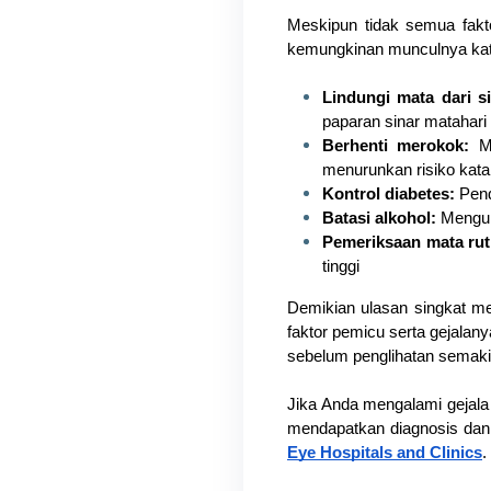
Meskipun tidak semua fakt
kemungkinan munculnya kata
Lindungi mata dari s
paparan sinar matahari 
Berhenti merokok:
 M
menurunkan risiko kata
Kontrol diabetes:
 Pen
Batasi alkohol: 
Mengur
Pemeriksaan mata rut
tinggi
Demikian ulasan singkat me
faktor pemicu serta gejalan
sebelum penglihatan semak
Jika Anda mengalami gejala 
mendapatkan diagnosis dan p
Eye Hospitals and Clinics
.