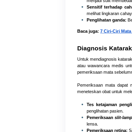
menjadi sulit membeda
Sensitif terhadap cah
melihat lingkaran cahay
Penglihatan ganda:
 B
Baca juga: 
7 Ciri-Ciri Mat
Diagnosis Katarak
Untuk mendiagnosis katarak
atau wawancara medis untuk
pemeriksaan mata sebelum
Pemeriksaan mata dapat m
meneteskan obat untuk meleb
Tes ketajaman pengli
penglihatan pasien.
Pemeriksaan 
slit-lam
lensa.
Pemeriksaan retina: 
S