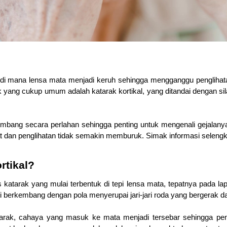
di mana lensa mata menjadi keruh sehingga mengganggu penglihatan
ak yang cukup umum adalah katarak kortikal, yang ditandai dengan si
embang secara perlahan sehingga penting untuk mengenali gejalanya
t dan penglihatan tidak semakin memburuk. Simak informasi selengk
rtikal?
is katarak yang mulai terbentuk di tepi lensa mata, tepatnya pada lap
i berkembang dengan pola menyerupai jari-jari roda yang bergerak dar
arak, cahaya yang masuk ke mata menjadi tersebar sehingga peng