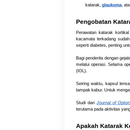
katarak, 
glaukoma
, at
Pengobatan Katara
Perawatan katarak kortikal
kacamata terkadang sudah 
seperti diabetes, penting un
Bagi penderita dengan gejal
melalui operasi. Selama op
(IOL).
Seiring waktu, kapsul lens
tampak kabur. Untuk mengata
Studi dari 
Journal of Optom
terutama pada aktivitas yan
Apakah Katarak Ko