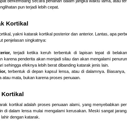
 dapat berkembang secara perlahan dalam jangka waktu lama, atau t
lihatan pun terjadi lebih cepat.
k Kortikal
rtikal, yakni katarak kortikal posterior dan anterior. Lantas, apa perb
kut penjelasan singkatnya:
erior, 
terjadi ketika keruh terbentuk di lapisan tepat di belaka
 karena penderita akan menjadi silau dan akan mengalami penurunan
i sehingga efeknya lebih berat dibanding katarak jenis lain.
ior,
 terbentuk di depan kapsul lensa, atau di dalamnya. Biasanya, k
a atau mata, bukan karena proses penuaan.
Kortikal
ak kortikal adalah proses penuaan alami, yang menyebabkan peru
ein di dalam lensa mulai mengalami kerusakan. Meski sangat jarang, 
ahir dengan katarak. 