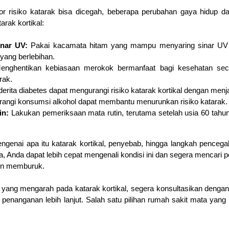
or risiko katarak bisa dicegah, beberapa perubahan gaya hidup 
rak kortikal:
inar UV:
 Pakai kacamata hitam yang mampu menyaring sinar UV u
yang berlebihan.
enghentikan kebiasaan merokok bermanfaat bagi kesehatan seca
rak.
derita diabetes dapat mengurangi risiko katarak kortikal dengan menj
angi konsumsi alkohol dapat membantu menurunkan risiko katarak.
in: 
Lakukan pemeriksaan mata rutin, terutama setelah usia 60 tahun a
ngenai apa itu katarak kortikal, penyebab, hingga langkah penc
ya, Anda dapat lebih cepat mengenali kondisi ini dan segera mencari 
in memburuk.
yang mengarah pada katarak kortikal, segera konsultasikan dengan 
enanganan lebih lanjut. Salah satu pilihan rumah sakit mata yang 