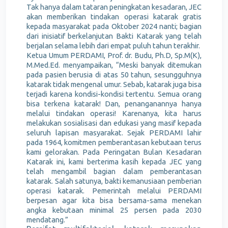
Tak hanya dalam tataran peningkatan kesadaran, JEC
akan memberikan tindakan operasi katarak gratis
kepada masyarakat pada Oktober 2024 nanti; bagian
dari inisiatif berkelanjutan Bakti Katarak yang telah
berjalan selama lebih dari empat puluh tahun terakhir.
Ketua Umum PERDAMI, Prof. dr. Budu, Ph.D, Sp.M(K),
M.Med.Ed.
menyampaikan, “Meski banyak ditemukan
pada pasien berusia di atas 50 tahun, sesungguhnya
katarak tidak mengenal umur. Sebab, katarak juga bisa
terjadi karena kondisi-kondisi tertentu. Semua orang
bisa terkena katarak! Dan, penanganannya hanya
melalui tindakan operasi! Karenanya, kita harus
melakukan sosialisasi dan edukasi yang masif kepada
seluruh lapisan masyarakat. Sejak PERDAMI lahir
pada 1964, komitmen pemberantasan kebutaan terus
kami gelorakan. Pada Peringatan Bulan Kesadaran
Katarak ini, kami berterima kasih kepada JEC yang
telah mengambil bagian dalam pemberantasan
katarak. Salah satunya, bakti kemanusiaan pemberian
operasi katarak. Pemerintah melalui PERDAMI
berpesan agar kita bisa bersama-sama menekan
angka kebutaan minimal 25 persen pada 2030
mendatang.”