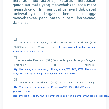
Bersifat multifaktorial, katarak merupakan
gangguan mata yang menyebabkan lensa mata
menjadi keruh. Ini membuat cahaya tidak dapat
melewatinya dengan benar sehingga
menyebabkan penglihatan buram, berbayang,
dan silau.
[1]
The International Agency for the Prevention of Blindness (IAPB)
(2020):”Causes of Vision Loss”;
https://www.iapb.org/learn/vision-
atlas/causes-of-vision-loss/
[2]
Kementerian Kesehatan (2021): “Katarak Penyebab Terbanyak Gangguan
Penglihatan di Indonesia”;
https://sehatnegeriku.kemkes.go.id/baca/umum/20211012/5738714/katarak-
penyebab-terbanyak-gangguan-penglihatan-di-indonesia/
[3]
Kementerian Kesehatan (2017):”Habis Gelap Terbitlah Terang”;
https://sehatnegeriku.kemkes.go.id/baca/blog/20170426/3120633/habis-
gelap-terbitlah-
terang/#:~:text=Menurut%20Perdami%20estimasi%20kemampuan%20operasi,sebesar%