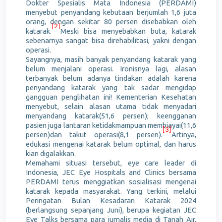
Dokter Spesialis Mata Indonesia (PERDAMI)
menyebut penyandang kebutaan berjumlah 1,6 juta
orang, dengan sekitar 80 persen disebabkan oleh
[2]
katarak.
Meski bisa menyebabkan buta, katarak
sebenarnya sangat bisa direhabilitasi, yakni dengan
operasi.
Sayangnya, masih banyak penyandang katarak yang
belum menjalani operasi. Ironisnya lagi, alasan
terbanyak belum adanya tindakan adalah karena
penyandang katarak yang tak sadar mengidap
gangguan penglihatan ini! Kementerian Kesehatan
menyebut, selain alasan utama tidak menyadari
menyandang katarak(51,6 persen); keengganan
pasien juga lantaran ketidakmampuan membiayai(11,6
[3]
persen)dan takut operasi(8,1 persen)
.
Artinya,
edukasi mengenai katarak belum optimal, dan harus
kian digalakkan.
Memahami situasi tersebut, eye care leader di
Indonesia, JEC Eye Hospitals and Clinics bersama
PERDAMI terus menggiatkan sosialisasi mengenai
katarak kepada masyarakat. Yang terkini, melalui
Peringatan Bulan Kesadaran Katarak 2024
(berlangsung sepanjang Juni), berupa kegiatan JEC
Eye Talks bersama para jurnalis media di Tanah Air.