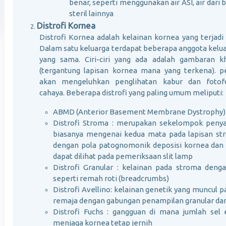
benar, seperti menggunakan air ASI, air dari 
steril lainnya
Distrofi Kornea
Distrofi Kornea adalah kelainan kornea yang terjadi
Dalam satu keluarga terdapat beberapa anggota kelua
yang sama. Ciri-ciri yang ada adalah gambaran k
(tergantung lapisan kornea mana yang terkena). pe
akan mengeluhkan penglihatan kabur dan fotofob
cahaya. Beberapa distrofi yang paling umum meliputi:
ABMD (Anterior Basement Membrane Dystrophy)
Distrofi Stroma : merupakan sekelompok penyak
biasanya mengenai kedua mata pada lapisan str
dengan pola patognomonik deposisi kornea dan
dapat dilihat pada pemeriksaan slit lamp
Distrofi Granular : kelainan pada stroma den
seperti remah roti (breadcrumbs)
Distrofi Avellino: kelainan genetik yang muncul
remaja dengan gabungan penampilan granular dan 
Distrofi Fuchs : gangguan di mana jumlah sel 
menjaga kornea tetap jernih