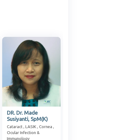
DR. Dr. Made
Susiyanti, SpM(K)
Cataract , LASIK , Cornea ,
Ocular Infection &
Immunology