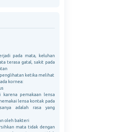
erjadi pada mata, keluhan
ta terasa gatal, sakit pada
atan
a penglihatan ketika melihat
ada kornea:
us
di karena pemakaan lensa
 memakai lensa kontak pada
asanya adalah rasa yang
an oleh bakteri
rsihkan mata tidak dengan