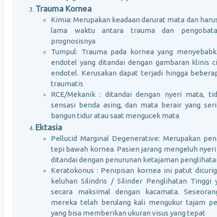
Trauma Kornea
Kimia: Merupakan keadaan darurat mata dan harus
lama waktu antara trauma dan pengobata
prognosisnya
Tumpul: Trauma pada kornea yang menyebabka
endotel yang ditandai dengan gambaran klinis c
endotel. Kerusakan dapat terjadi hingga bebera
traumatis
RCE/Mekanik : ditandai dengan nyeri mata, ti
sensasi benda asing, dan mata berair yang seri
bangun tidur atau saat mengucek mata
Ektasia
Pellucid Marginal Degenerative: Merupakan peni
tepi bawah kornea. Pasien jarang mengeluh nyeri
ditandai dengan penurunan ketajaman penglihata
Keratokonus : Penipisan kornea ini patut dicuri
keluhan Silindris / Silinder Penglihatan Tinggi
secara maksimal dengan kacamata. Seseora
mereka telah berulang kali mengukur tajam pen
yang bisa memberikan ukuran visus yang tepat