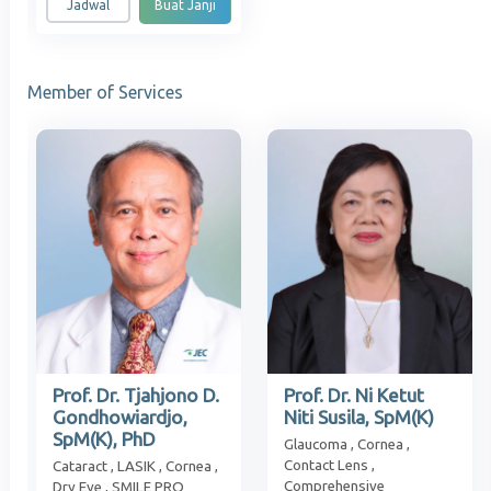
Jadwal
Buat Janji
Member of Services
Prof. Dr. Tjahjono D.
Prof. Dr. Ni Ketut
Gondhowiardjo,
Niti Susila, SpM(K)
SpM(K), PhD
Glaucoma , Cornea ,
Contact Lens ,
Cataract , LASIK , Cornea ,
Comprehensive
Dry Eye , SMILE PRO