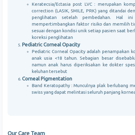
Keratecsia/Ectasia post LVC : merupakan kompli
correction (LASIK, SMILE, PRK) yang ditandai d
penglihatan setelah pembedahan. Hal in
mempertimbangkan faktor risiko dan memilih tin
sesuai dengan kondisi unik setiap pasien saat be
koreksi penglihatan
Pediatric Corneal Opacity
Pediatric Corneal Opacity adalah penampakan ko
anak usia <18 tahun. Sebagian besar disebabk
namun anak harus diperiksakan ke dokter spes
keluhan tersebut
Corneal Pigmentation
Band Keratopathy : Munculnya plak berlubang m
swiss yang dapat melintasi seluruh panjang korne
Our Care Team