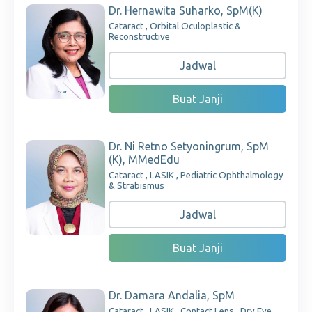
Dr. Hernawita Suharko, SpM(K)
Cataract , Orbital Oculoplastic &
Reconstructive
Jadwal
Buat Janji
Dr. Ni Retno Setyoningrum, SpM
(K), MMedEdu
Cataract , LASIK , Pediatric Ophthalmology
& Strabismus
Jadwal
Buat Janji
Dr. Damara Andalia, SpM
Cataract , LASIK , Contact Lens , Dry Eye